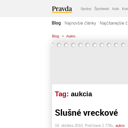
Správy
Športweb
Auto
Kok
Blog
Najnovšie články
Najčítanejšie č
Blog
>
Aukro
Tag:
aukcia
Slušné vreckové
19. októbra 2010, Prečítané 2 778x,
aukro