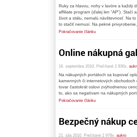
Ruky za hlavou, nohy v lavóre a každý de
affiliate program (ďalej len “AP”). Stač
život a stálu, nemalú návštevnosť. Na to
to stačiť nemusí. Na pekné privyrobenie
Pokračovanie článku
Online nákupná gal
16. septembra 2010, Prečítané 2 830x,
aukr
Na nákupných portáloch sa kupovať oplat
kamenných či internetových obchodoch
tovar častokrát oslovi zvýhodnenou cen
to, ako sa negatívam na nákupných por
Pokračovanie článku
Bezpečný nákup ce
21. júla 2010, Prečítané 2 978x,
aukro