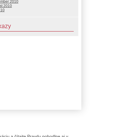
ember 2010
st 2010
010
kazy
likáciu a čítajte Pravdu pohodlne aj v