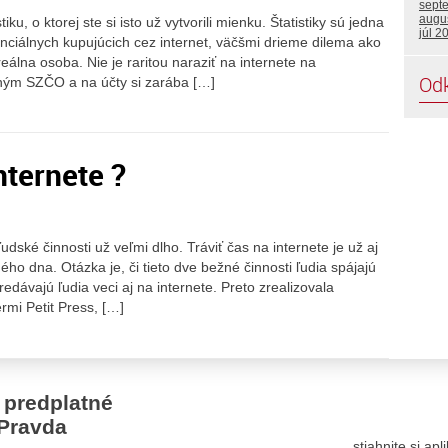
sept
augu
ku, o ktorej ste si isto už vytvorili mienku. Štatistiky sú jedna
júl 2
enciálnych kupujúcich cez internet, väčšmi drieme dilema ako
eálna osoba. Nie je raritou naraziť na internete na
Od
ným SZČO a na účty si zarába […]
nternete ?
ské činnosti už veľmi dlho. Tráviť čas na internete je už aj
o dna. Otázka je, či tieto dve bežné činnosti ľudia spájajú
redávajú ľudia veci aj na internete. Preto zrealizovala
rmi Petit Press, […]
 predplatné
Pravda
stiahnite si ap