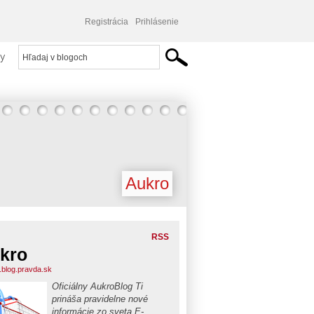
Registrácia
Prihlásenie
y
Aukro
RSS
kro
.blog.pravda.sk
Oficiálny AukroBlog Ti
prináša pravidelne nové
informácie zo sveta E-