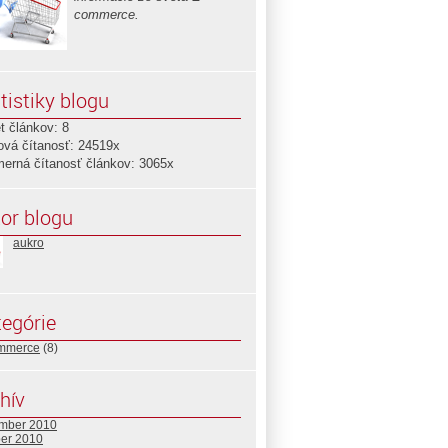
commerce.
tistiky blogu
t článkov: 8
ová čítanosť: 24519x
merná čítanosť článkov: 3065x
or blogu
aukro
egórie
mmerce
(8)
hív
mber 2010
ber 2010