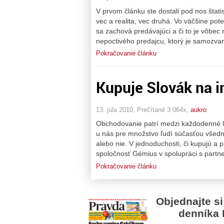
V prvom článku ste dostali pod nos štatisti
vec a realita, vec druhá. Vo väčšine pot
sa zachová predávajúci a či to je vôbec r
nepoctivého predajcu, ktorý je samozva
Pokračovanie článku
Kupuje Slovák na i
13. júla 2010, Prečítané 3 064x,
aukro
Obchodovanie patrí medzi každodenné ľud
u nás pre množstvo ľudí súčasťou všednéh
alebo nie. V jednoduchosti, či kupujú a p
spoločnosť Gémius v spolupráci s partne
Pokračovanie článku
Objednajte si
denníka 