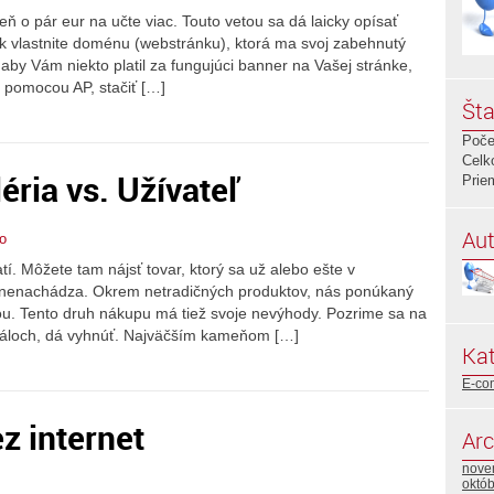
ň o pár eur na učte viac. Touto vetou sa dá laicky opísať
í ak vlastnite doménu (webstránku), ktorá ma svoj zabehnutý
 aby Vám niekto platil za fungujúci banner na Vašej stránke,
, pomocou AP, stačiť […]
Šta
Poče
Celk
éria vs. Užívateľ
Prie
Aut
o
í. Môžete tam nájsť tovar, ktorý sa už alebo ešte v
 nenachádza. Okrem netradičných produktov, nás ponúkaný
ou. Tento druh nákupu má tiež svoje nevýhody. Pozrime sa na
táloch, dá vyhnúť. Najväčším kameňom […]
Kat
E-co
z internet
Arc
nove
októ