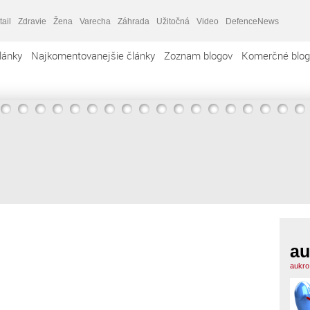
tail
Zdravie
Žena
Varecha
Záhrada
Užitočná
Video
DefenceNews
lánky
Najkomentovanejšie články
Zoznam blogov
Komerčné blog
au
aukro