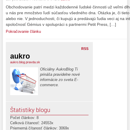
Obchodovanie patrí medzi každodenné ľudské činnosti už veľmi dlho.
u nás pre množstvo ľudí súčasťou všedného dna. Otázka je, či tieto 
alebo nie. V jednoduchosti, či kupujú a predávajú ľudia veci aj na in
spoločnosť Gémius v spolupráci s partnermi Petit Press, […]
Pokračovanie článku
RSS
aukro
aukro.blog.pravda.sk
Oficiálny AukroBlog Ti
prináša pravidelne nové
informácie zo sveta E-
commerce.
Štatistiky blogu
Počet článkov: 8
Celková čítanosť: 24553x
Priemerná čítanosť článkov: 3069x