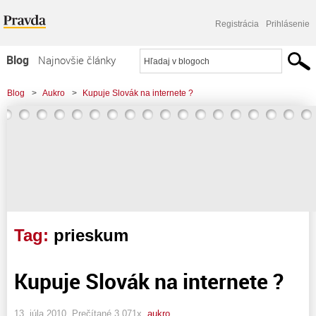
Registrácia
Prihlásenie
Blog
Najnovšie články
Najčítanejšie články
Blog
>
Aukro
>
Kupuje Slovák na internete ?
Najkomentovanejšie články
Zoznam blogov
Komerčné blogy
Tag:
prieskum
Kupuje Slovák na internete ?
13. júla 2010, Prečítané 3 071x,
aukro