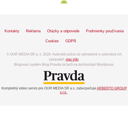
Kontakty
Reklama
Otázky a odpovede
Podmienky používania
Cookies
GDPR
© OUR MEDIA SR a. s. 2026. Autorské práva sú vyhradené a vykonáva ich
vydavateľ,
viac info
.
Blogovací systém Blog.Pravda.sk beží na technológií Wordpress.
Kompletný video servis pre OUR MEDIA SR a.s. zabezpečuje
ARBERTO GROUP
s.r.o.
.